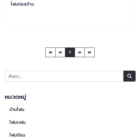
โฟมก่อสร้าง
11
หมวดหมู่
บ้านโฟม
โฟมเเผ่น
โฟมก้อน