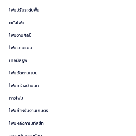
โฟมปรับระดับพื้น
ผนังโฟม
โฟมงานศิลป์
โฟมแทนแบบ
เทอมัลรูฟ
โฟมตัดตามเเบบ
โฟมสร้างบ้านนก
กาวโฟม
โฟมสำหรับงานเกษตร
โฟมหลังคาเมทัลชีท
ฉนวนกันความร้อน