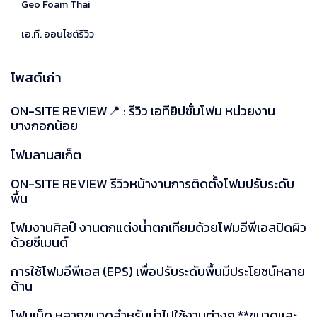
Geo Foam Thai
เอ.ที. ออนไซต์รีวิว
โพสต์เก่า
ON-SITE REVIEW📍 : รีวิว เอทียิปซั่มโฟม หน่วยงาน
บางกอกน้อย
โฟมลานสเก็ต
ON-SITE REVIEW รีวิวหน้างานการติดตั้งโฟมปรับระดับ
พื้น
โฟมงานศิลป์ งานตกแต่งน้ำตกเทียมด้วยโฟมอีพีเอสปิดผิว
ด้วยซีเมนต์
การใช้โฟมอีพีเอส (EPS) เพื่อปรับระดับพื้นมีประโยชน์หลาย
ด้าน
โฟมเม็ด หลากขนาดสำหรับนำไปใช้งานต่างๆ **ขนาดเเละ