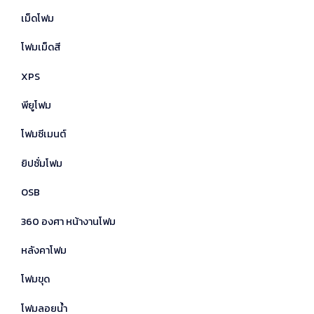
เม็ดโฟม
โฟมเม็ดสี
XPS
พียูโฟม
โฟมซีเมนต์
ยิปซั่มโฟม
OSB
360 องศา หน้างานโฟม
หลังคาโฟม
โฟมขุด
โฟมลอยน้ำ