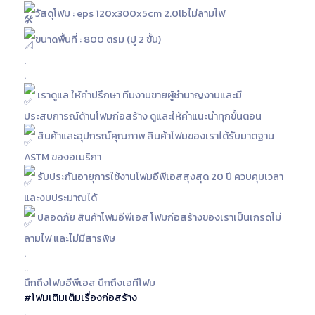
วัสดุโฟม : eps 120x300x5cm 2.0lbไม่ลามไฟ
ขนาดพื้นที่ : 800 ตรม (ปู 2 ชั้น)
.
.
เราดูแล ให้คำปรึกษา ทีมงานขายผู้ชำนาญงานและมี
ประสบการณ์ด้านโฟมก่อสร้าง ดูและให้คำแนะนำทุกขั้นตอน
สินค้าและอุปกรณ์คุณภาพ สินค้าโฟมของเราได้รับมาตฐาน
ASTM ของอเมริกา
รับประกันอายุการใช้งานโฟมอีพีเอสสุงสุด 20 ปี ควบคุมเวลา
และงบประมาณได้
ปลอดภัย สินค้าโฟมอีพีเอส โฟมก่อสร้างของเราเป็นเกรดไม่
ลามไฟ และไม่มีสารพิษ
.
..
นึกถึงโฟมอีพีเอส นึกถึงเอทีโฟม
#โฟมเติมเต็มเรื่องก่อสร้าง
.