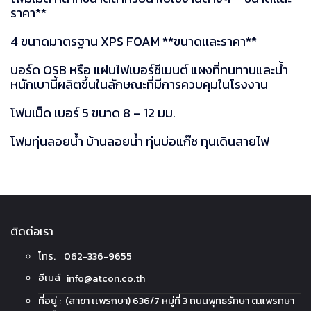
ราคา**
4 ขนาดมาตรฐาน XPS FOAM **ขนาดเเละราคา**
บอร์ด OSB หรือ แผ่นไฟเบอร์ซีเมนต์ แผงที่ทนทานและน้ำ
หนักเบานี้ผลิตขึ้นในลักษณะที่มีการควบคุมในโรงงาน
โฟมเม็ด เบอร์ 5 ขนาด 8 – 12 มม.
โฟมทุ่นลอยน้ำ บ้านลอยน้ำ ทุ่นบ่อแก๊ช ทุนเดินสายไฟ
ติดต่อเรา
โทร. 062-336-9655
อีเมล์
info@atcon.co.th
ที่อยู่ : (สาขา เเพรกษา) 636/7 หมู่ที่ 3 ถนนพุทธรักษา ต.แพรกษา