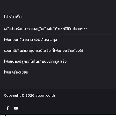
โปรโมชั่น
ผนังบ้านร้อนมาก จนอยู่ในห้องไม่ได้ !! **มีวิธีเเก้ง่ายๆ**
โฟมคอนกรีต ขนาด 420 ลิตรต่อถุง
รวมเคมีภัณฑ์และอุปกรณ์เสริม ที่โฟมก่อสร้างต้องใช้
โฟมแปลงปลูกผักไฮโดร” แบบเจาะรูสำเร็จ
โฟมเครื่องเขียน
Copyright © 2026 atcon.co.th