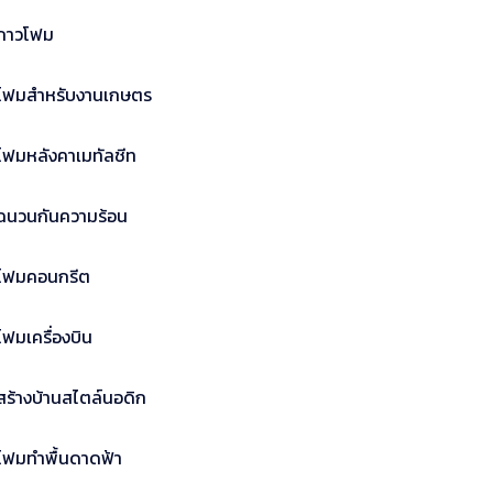
กาวโฟม
โฟมสำหรับงานเกษตร
โฟมหลังคาเมทัลชีท
ฉนวนกันความร้อน
โฟมคอนกรีต
โฟมเครื่องบิน
สร้างบ้านสไตล์นอดิก
โฟมทำพื้นดาดฟ้า