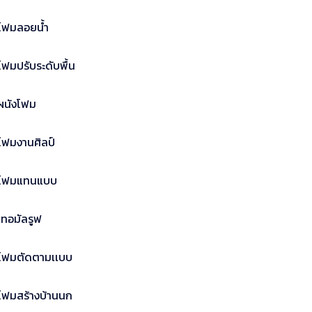
โฟมลอยน้ำ
โฟมปรับระดับพื้น
ผนังโฟม
โฟมงานศิลป์
โฟมแทนแบบ
เทอมัลรูฟ
โฟมตัดตามเเบบ
โฟมสร้างบ้านนก