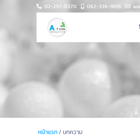
02-297-0370
062-336-9655
as
หน้าแรก
/
บทความ