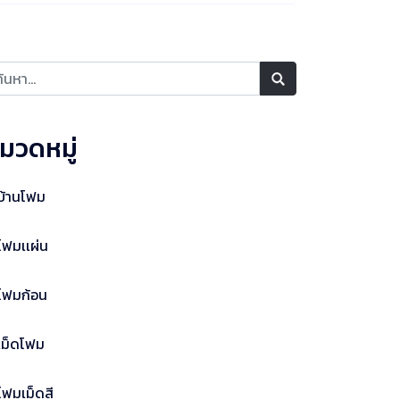
มวดหมู่
บ้านโฟม
โฟมเเผ่น
โฟมก้อน
เม็ดโฟม
โฟมเม็ดสี