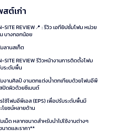
พสต์เก่า
-SITE REVIEW📍 : รีวิว เอทียิปซั่มโฟม หน่วย
น บางกอกน้อย
มลานสเก็ต
-SITE REVIEW รีวิวหน้างานการติดตั้งโฟม
ับระดับพื้น
มงานศิลป์ งานตกแต่งน้ำตกเทียมด้วยโฟมอีพี
สปิดผิวด้วยซีเมนต์
รใช้โฟมอีพีเอส (EPS) เพื่อปรับระดับพื้นมี
ะโยชน์หลายด้าน
มเม็ด หลากขนาดสำหรับนำไปใช้งานต่างๆ
ขนาดเเละราคา**