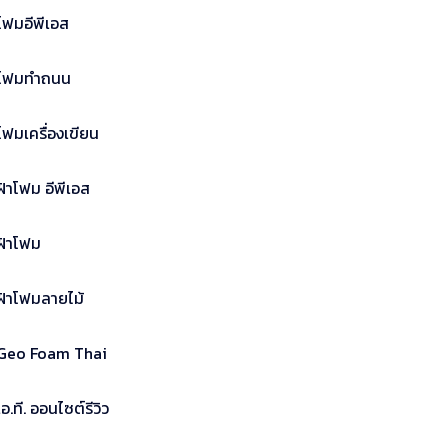
โฟมอีพีเอส
โฟมทำถนน
โฟมเครื่องเขียน
ฝ้าโฟม อีพีเอส
ฝ้าโฟม
ฝ้าโฟมลายไม้
Geo Foam Thai
เอ.ที. ออนไซต์รีวิว