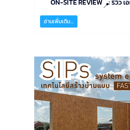
ON-SITE REVIEW
: รีวิว
อ่านเพิ่มเติม...