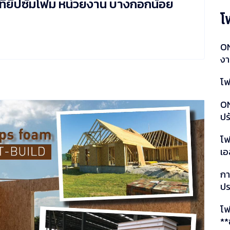
 เอทียิปซั่มโฟม หน่วยงาน บางกอกน้อย
โ
ON
งา
โฟ
ON
ปร
โฟ
เอ
กา
ปร
โฟ
**