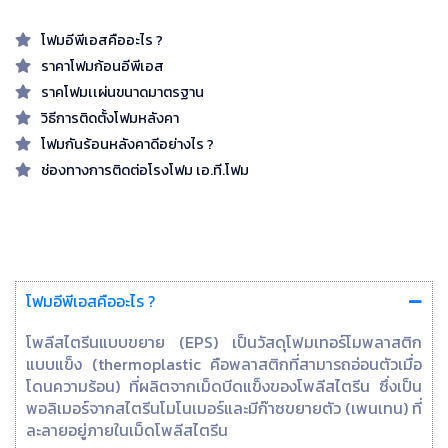
โฟมอีพีเอสคืออะไร ?
ราคาโฟมก้อนอีพีเอส
ราคโฟมเเผ่นขนาดมาตรฐาน
วิธีการติดตั้งโฟมหลังคา
โฟมกันร้อนหลังคาดีอย่างไร ?
ช่องทางการติดต่อโรงโฟม เอ.ที.โฟม
โฟมอีพีเอสคืออะไร ?
โพลีสไตรีนแบบขยาย (EPS) เป็นวัสดุโฟมเทอร์โมพลาสติก
แบบแข็ง (thermoplastic คือพลาสติกที่สามารถอ่อนตัวเมื่อ
โดนความร้อน) ที่ผลิตจากเม็ดบีดแข็งของโพลีสไตรีน ซึ่งเป็น
พอลิเมอร์จากสไตรีนโมโนเมอร์และมีก๊าซขยายตัว (เพนเทน) ที่
ละลายอยู่ภายในเม็ดโพลีสไตรีน