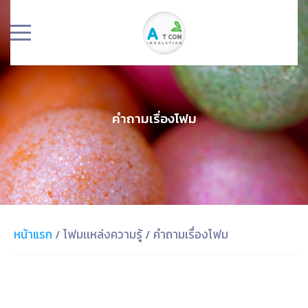
คำถามเรื่องโฟม
หน้าแรก
/
โฟมเเหล่งความรู้
/
คำถามเรื่องโฟม