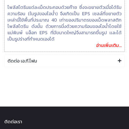
โพลีสไตรีนแต่ละเม็ดประกอบด้วยก๊าซ ซึ่งจะขยายตัวเมื่อได้รับ
ความร้อน (ในรูปของไอน้ำ) จึงเกิดเป็น EPS เซลล์ที่ขยายตัว
เหล่านี้ใช้พื้นที่ประมาณ 40 เท่าของปริมาตรของเม็ดพลาสติก
โพลีสไตรีน ดังนั้น ด้วยการนึ่งด้วยความร้อนของไอน้ำโดยใช้
แม่พิมพ์ บล็อก EPS ที่มีขนาดใหญ่จึงสามารถขึ้นรูป เเละได้
เป็นรูปร่างที่กำหนดเองได้
อ่านเพิ่มเติม...
ติดต่อ เอ.ที.โฟม
ติดต่อเรา