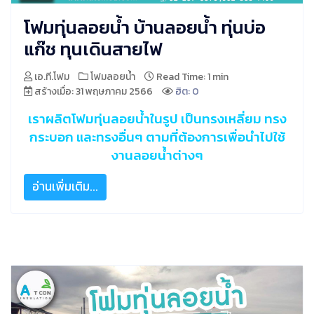
โฟมทุ่นลอยน้ำ บ้านลอยน้ำ ทุ่นบ่อ
แก๊ช ทุนเดินสายไฟ
เอ.ที.โฟม
โฟมลอยน้ำ
Read Time: 1 min
สร้างเมื่อ: 31 พฤษภาคม 2566
ฮิต: 0
เราผลิตโฟมทุ่นลอยน้ำในรูป เป็นทรงเหลี่ยม ทรง
กระบอก และทรงอื่นๆ ตามที่ต้องการเพื่อนำไปใช้
งานลอยน้ำต่างๆ
อ่านเพิ่มเติม...