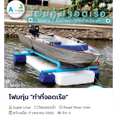
โฟมทุ่น "ทำที่จอดเรือ"
Super User
โฟมลอยน้ำ
Read Time: 1 min
สร้างเมื่อ: 17 มกราคม 2565
ฮิต: 0