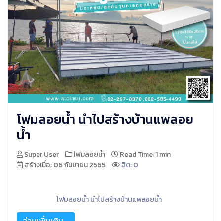
โฟมลอยน้ำ นำไปสร้างบ้านแพลอย
น้ำ
Super User
โฟมลอยน้ำ
Read Time: 1 min
สร้างเมื่อ: 06 กันยายน 2565
ฮิต: 0
โฟมลอยน้ำ นำไปสร้างบ้านแพลอยน้ำ