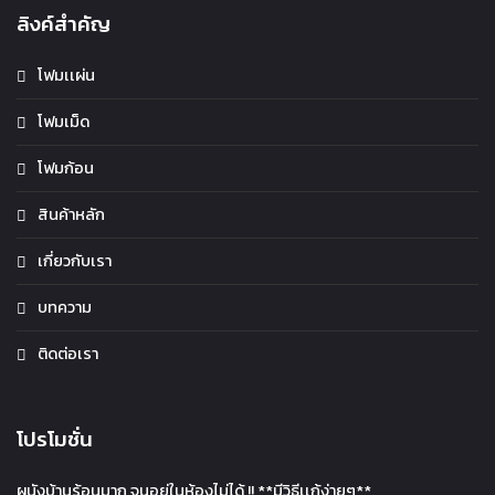
ลิงค์สำคัญ
โฟมเเผ่น
โฟมเม็ด
โฟมก้อน
สินค้าหลัก
เกี่ยวกับเรา
บทความ
ติดต่อเรา
โปรโมชั่น
ผนังบ้านร้อนมาก จนอยู่ในห้องไม่ได้ !! **มีวิธีเเก้ง่ายๆ**