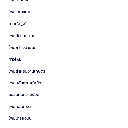
โฟมงานศิลป์
โฟมแทนแบบ
เทอมัลรูฟ
โฟมตัดตามเเบบ
โฟมสร้างบ้านนก
กาวโฟม
โฟมสำหรับงานเกษตร
โฟมหลังคาเมทัลชีท
ฉนวนกันความร้อน
โฟมคอนกรีต
โฟมเครื่องบิน