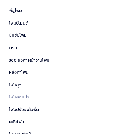
พียูโฟม
โฟมซีเมนต์
ยิปซั่มโฟม
OSB
360 องศา หน้างานโฟม
หลังคาโฟม
โฟมขุด
โฟมลอยน้ำ
โฟมปรับระดับพื้น
ผนังโฟม