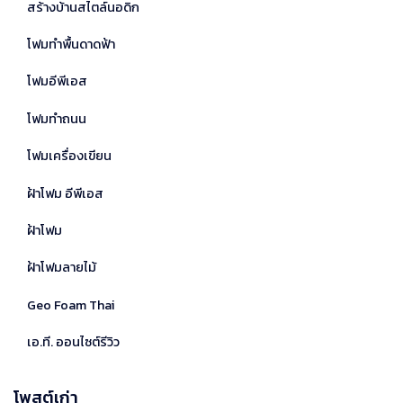
สร้างบ้านสไตล์นอดิก
โฟมทำพื้นดาดฟ้า
โฟมอีพีเอส
โฟมทำถนน
โฟมเครื่องเขียน
ฝ้าโฟม อีพีเอส
ฝ้าโฟม
ฝ้าโฟมลายไม้
Geo Foam Thai
เอ.ที. ออนไซต์รีวิว
โพสต์เก่า