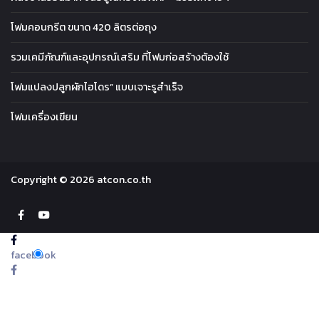
โฟมคอนกรีต ขนาด 420 ลิตรต่อถุง
รวมเคมีภัณฑ์และอุปกรณ์เสริม ที่โฟมก่อสร้างต้องใช้
โฟมแปลงปลูกผักไฮโดร” แบบเจาะรูสำเร็จ
โฟมเครื่องเขียน
Copyright © 2026 atcon.co.th
facebook